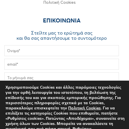
Πολιτική Cookies
ΕΠΙΚΟΙΝΩΝIA
Στείλτε μας το ερώτημά σας
και θα σας απαντήσουμε το συντομότερο
Χρησιμοποιούμε Cookies και άλλες παρόμοιες τεχνολογίες
για την ορθή λειτουργία του ιστοτόπου, τη βελτίωση της
επίδοσής του και για σκοπούς εμπορικής προώθησης. Για
περισσότερες πληροφορίες σχετικά με τα Cookies,
παρακαλούμε επισκεφτείτε την
Πολιτική Cookies
. Για να
επιλέξετε τις κατηγορίες Cookies που επιθυμείτε, πατήστε
«Ρυθμίσεις cookies». Πατώντας «Αποδέχομαι», συναινείτε στη
Συμφωνώ στην επεξεργασία των δεδομένων μου σύμφωνα
χρήση όλων των Cookies. Μπορείτε να ανακαλέσετε τη
με την
Πολιτική Απορρήτου
του Δικτυακού Τόπου
συναίνεσή σας ανά πάσα στιγμή.
Ρυθμίσεις
.