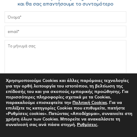
και θα σας απαντήσουμε το συντομότερο
Χρησιμοποιούμε Cookies και άλλες παρόμοιες τεχνολογίες
για την ορθή λειτουργία του ιστοτόπου, τη βελτίωση της
Συμφωνώ στην επεξεργασία των δεδομένων μου σύμφωνα
επίδοσής του και για σκοπούς εμπορικής προώθησης. Για
περισσότερες πληροφορίες σχετικά με τα Cookies,
με την
Πολιτική Απορρήτου
του Δικτυακού Τόπου
παρακαλούμε επισκεφτείτε την
Πολιτική Cookies
. Για να
dentaltrauma.gr
επιλέξετε τις κατηγορίες Cookies που επιθυμείτε, πατήστε
«Ρυθμίσεις cookies». Πατώντας «Αποδέχομαι», συναινείτε στη
χρήση όλων των Cookies. Μπορείτε να ανακαλέσετε τη
συναίνεσή σας ανά πάσα στιγμή.
Ρυθμίσεις
.