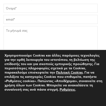
Χρησιμοποιούμε Cookies και άλλες παρόμοιες τεχνολογίες
για την ορθή λειτουργία του ιστοτόπου, τη βελτίωση της
Συμφωνώ στην επεξεργασία των δεδομένων μου σύμφωνα
επίδοσής του και για σκοπούς εμπορικής προώθησης. Για
περισσότερες πληροφορίες σχετικά με τα Cookies,
με την
Πολιτική Απορρήτου
του Δικτυακού Τόπου
παρακαλούμε επισκεφτείτε την
Πολιτική Cookies
. Για να
dentaltrauma.gr
επιλέξετε τις κατηγορίες Cookies που επιθυμείτε, πατήστε
«Ρυθμίσεις cookies». Πατώντας «Αποδέχομαι», συναινείτε στη
χρήση όλων των Cookies. Μπορείτε να ανακαλέσετε τη
συναίνεσή σας ανά πάσα στιγμή.
Ρυθμίσεις
.