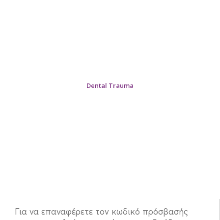
Dental Trauma
Επαναφορά Κωδικού
Αρχική
Επαναφορά Κωδικού
Για να επαναφέρετε τον κωδικό πρόσβασής